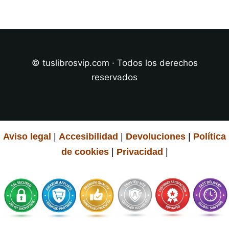
© tuslibrosvip.com · Todos los derechos
reservados
Aviso legal
|
Accesibilidad
|
Devoluciones
|
Política
de cookies
|
Privacidad
|