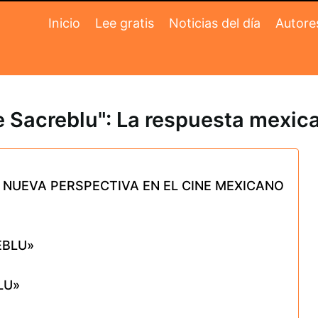
Inicio
Lee gratis
Noticias del día
Autore
e Sacreblu": La respuesta mexica
 NUEVA PERSPECTIVA EN EL CINE MEXICANO
EBLU»
LU»