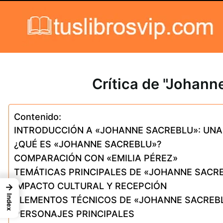
Skip to content
Crítica de "Johann
Contenido:
INTRODUCCIÓN A «JOHANNE SACREBLU»: UNA
¿QUÉ ES «JOHANNE SACREBLU»?
COMPARACIÓN CON «EMILIA PÉREZ»
TEMÁTICAS PRINCIPALES DE «JOHANNE SACR
IMPACTO CULTURAL Y RECEPCIÓN
→
Index
ELEMENTOS TÉCNICOS DE «JOHANNE SACREB
PERSONAJES PRINCIPALES